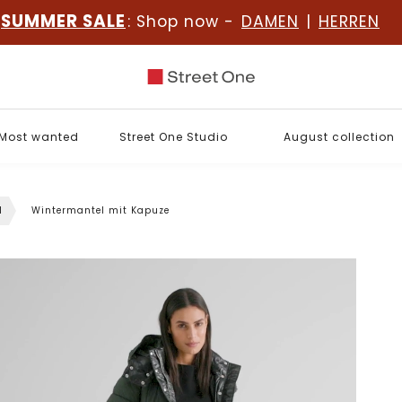
SUMMER SALE
: Shop now -
DAMEN
|
HERREN
Most wanted
Street One Studio
August collection
l
Wintermantel mit Kapuze