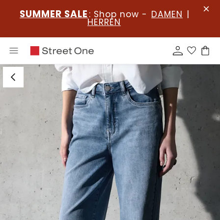
SUMMER SALE
: Shop now -
DAMEN
|
HERREN