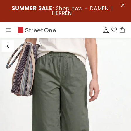
SUMMER SALE
: Shop now -
DAMEN
|
HERREN