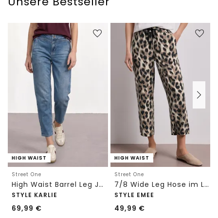
Unsere Bestseller
HIGH WAIST
HIGH WAIST
Street One
Street One
High Waist Barrel Leg Jeans im Loose Fit
7/8 Wide Leg Hose im Loose Fit mit Print
STYLE KARLIE
STYLE EMEE
69,99
€
49,99
€