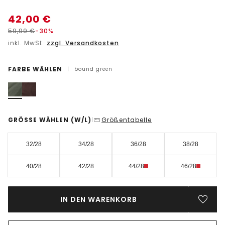
42,00
€
59,99
€
-30%
inkl. MwSt.
zzgl. Versandkosten
FARBE WÄHLEN
|
bound green
GRÖSSE WÄHLEN
(W/L)
Größentabelle
|
32/28
34/28
36/28
38/28
40/28
42/28
44/28
46/28
IN DEN WARENKORB