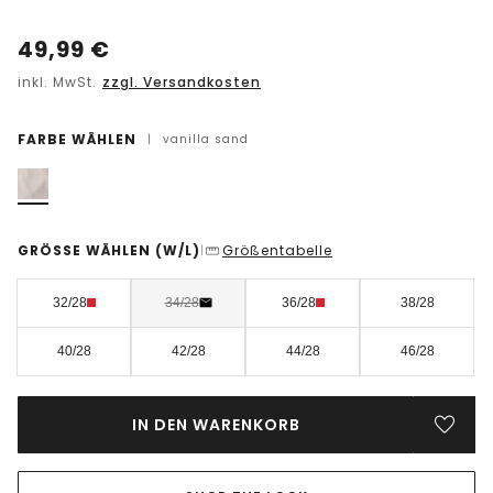
49,99
€
inkl. MwSt.
zzgl. Versandkosten
FARBE WÄHLEN
|
vanilla sand
GRÖSSE WÄHLEN
(W/L)
Größentabelle
|
32/28
34/28
36/28
38/28
40/28
42/28
44/28
46/28
IN DEN WARENKORB