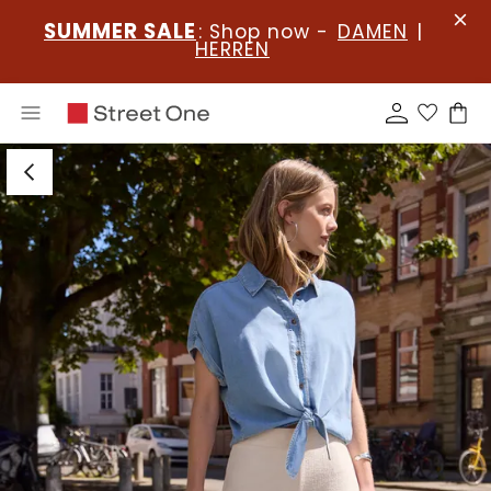
SUMMER SALE
: Shop now -
DAMEN
|
HERREN