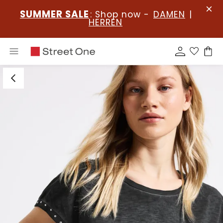
SUMMER SALE
: Shop now -
DAMEN
|
HERREN