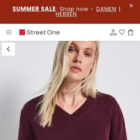
SUMMER SALE
: Shop now -
DAMEN
|
HERREN