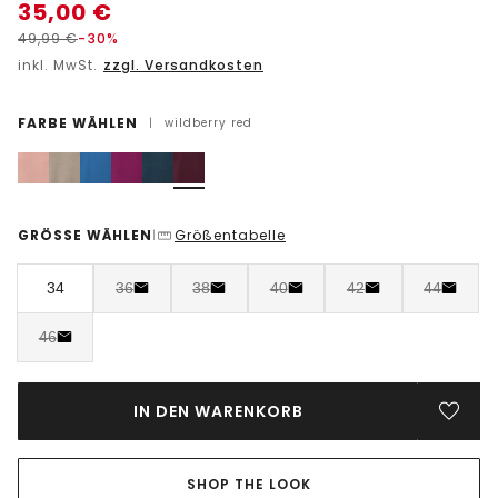
35,00
€
49,99
€
-30%
inkl. MwSt.
zzgl. Versandkosten
FARBE WÄHLEN
|
wildberry red
GRÖSSE WÄHLEN
Größentabelle
|
34
36
38
40
42
44
46
IN DEN WARENKORB
SHOP THE LOOK