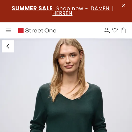
SUMMER SALE
: Shop now -
DAMEN
|
HERREN