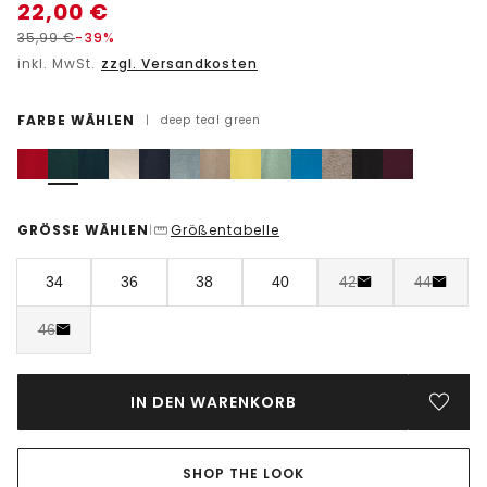
22,00
€
35,99
€
-39%
inkl. MwSt.
zzgl. Versandkosten
FARBE WÄHLEN
|
deep teal green
GRÖSSE WÄHLEN
Größentabelle
|
34
36
38
40
42
44
46
IN DEN WARENKORB
SHOP THE LOOK