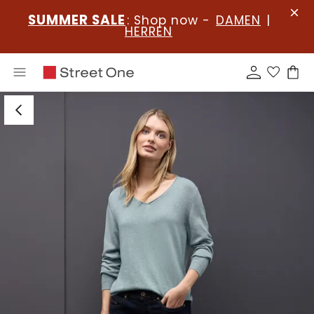
SUMMER SALE
: Shop now -
DAMEN
|
HERREN