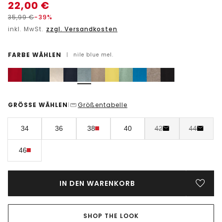
22,00
€
35,99
€
-39%
inkl. MwSt.
zzgl. Versandkosten
FARBE WÄHLEN
|
nile blue mel.
GRÖSSE WÄHLEN
Größentabelle
|
34
36
38
40
42
44
46
IN DEN WARENKORB
SHOP THE LOOK