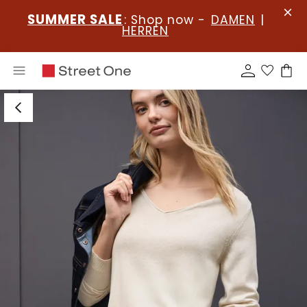
SUMMER SALE
: Shop now -
DAMEN
|
HERREN