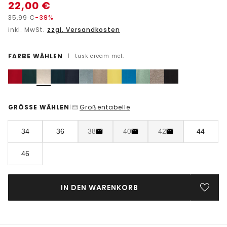
22,00
€
35,99
€
-39%
inkl. MwSt.
zzgl. Versandkosten
FARBE WÄHLEN
|
tusk cream mel.
GRÖSSE WÄHLEN
Größentabelle
|
34
36
38
40
42
44
46
IN DEN WARENKORB