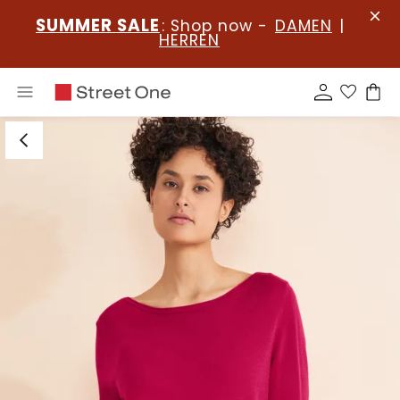
SUMMER SALE
: Shop now -
DAMEN
|
HERREN