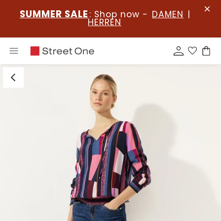
SUMMER SALE
: Shop now -
DAMEN
|
HERREN