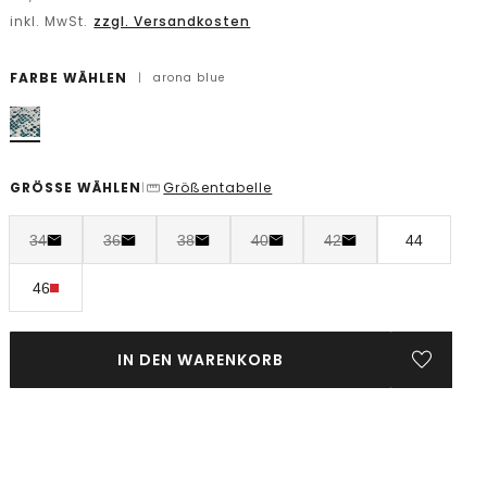
inkl. MwSt.
zzgl. Versandkosten
FARBE WÄHLEN
|
arona blue
GRÖSSE WÄHLEN
Größentabelle
|
34
36
38
40
42
44
46
IN DEN WARENKORB