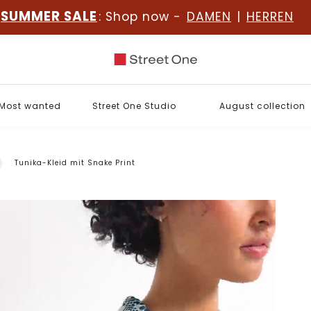
SUMMER SALE
: Shop now -
DAMEN
|
HERREN
Most wanted
Street One Studio
August collection
Tunika-Kleid mit Snake Print