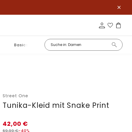
Basics
Street One
Tunika-Kleid mit Snake Print
42,00
€
69,99
€
-40%