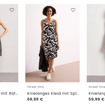
Street One
Street On
Knielanges Kleid mit Raffung
Knielanges Kleid mit Split Neck aus Leinen
69,99
€
59,99
€