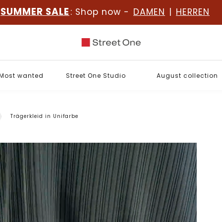
SUMMER SALE
: Shop now -
DAMEN
|
HERREN
Most wanted
Street One Studio
August collection
Trägerkleid in Unifarbe