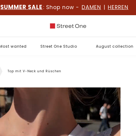
SUMMER SALE
: Shop now -
DAMEN
|
HERREN
Most wanted
Street One Studio
August collection
Top mit V-Neck und Rüschen