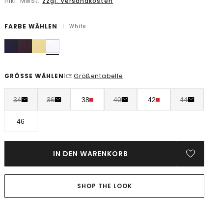
inkl. MwSt.
zzgl. Versandkosten
FARBE WÄHLEN
|
White
GRÖSSE WÄHLEN
Größentabelle
|
34
36
38
40
42
44
46
IN DEN WARENKORB
SHOP THE LOOK