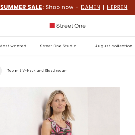
SUMMER SALE
: Shop now -
DAMEN
|
HERREN
Most wanted
Street One Studio
August collection
Top mit V-Neck und Elastiksaum