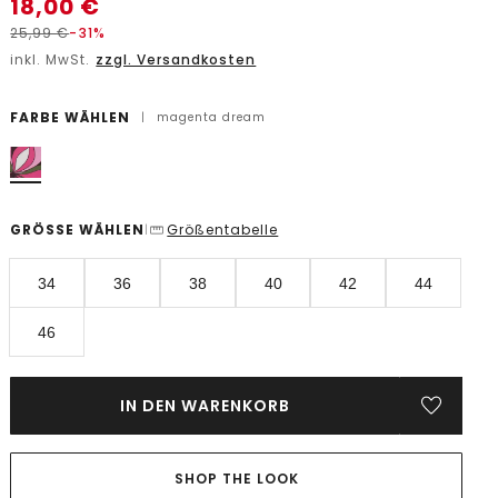
18,00
€
25,99
€
-31%
inkl. MwSt.
zzgl. Versandkosten
FARBE WÄHLEN
|
magenta dream
GRÖSSE WÄHLEN
Größentabelle
|
34
36
38
40
42
44
46
IN DEN WARENKORB
SHOP THE LOOK