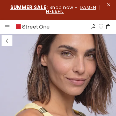
SUMMER SALE
: Shop now -
DAMEN
|
HERREN