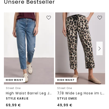
Unsere Bestseller
HIGH WAIST
HIGH WAIST
Street One
Street One
High Waist Barrel Leg Jeans im Loose Fit
7/8 Wide Leg Hose im Loose Fit mit Print
STYLE KARLIE
STYLE EMEE
69,99
€
49,99
€