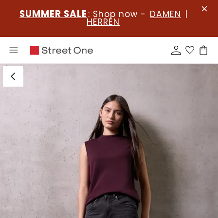
SUMMER SALE
: Shop now -
DAMEN
|
HERREN