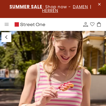
SUMMER SALE
: Shop now -
DAMEN
|
HERREN