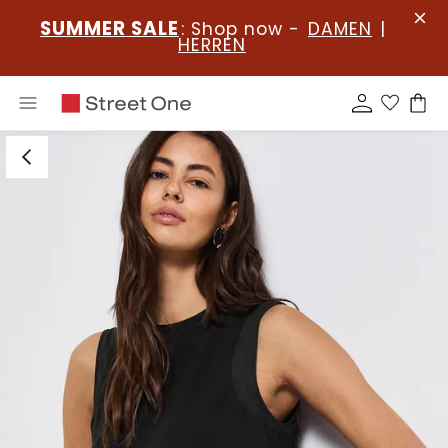
SUMMER SALE
: Shop now -
DAMEN
|
HERREN