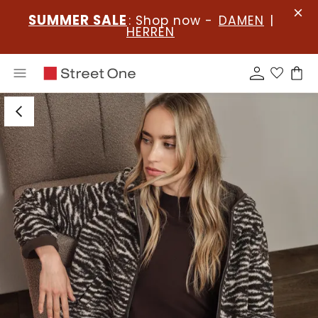
SUMMER SALE
: Shop now -
DAMEN
|
HERREN