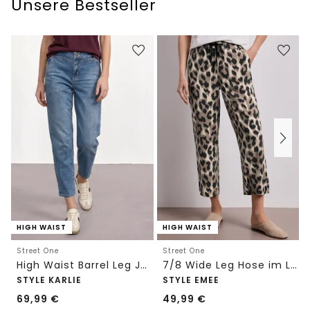
Unsere Bestseller
HIGH WAIST
HIGH WAIST
Street One
Street One
High Waist Barrel Leg Jeans im Loose Fit
7/8 Wide Leg Hose im Loose Fit mit Print
STYLE KARLIE
STYLE EMEE
69,99
€
49,99
€