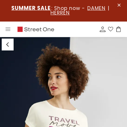
SUMMER SALE
: Shop now -
DAMEN
|
HERREN