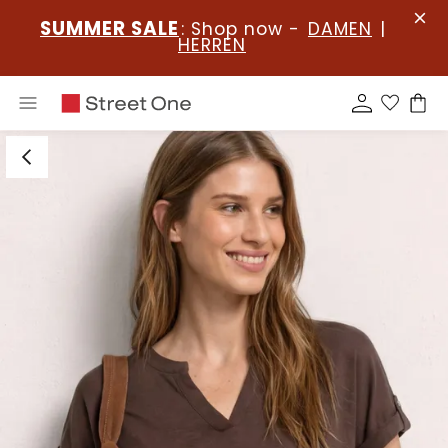
SUMMER SALE
: Shop now -
DAMEN
|
HERREN