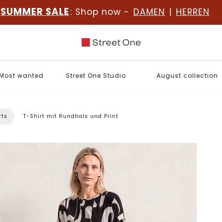
SUMMER SALE
: Shop now -
DAMEN
|
HERREN
Most wanted
Street One Studio
August collection
rts
T-Shirt mit Rundhals und Print