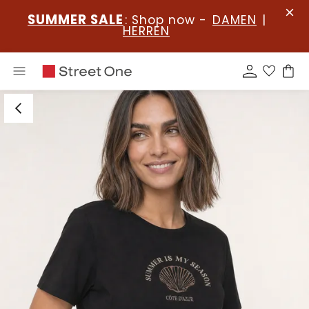
SUMMER SALE
: Shop now -
DAMEN
|
HERREN