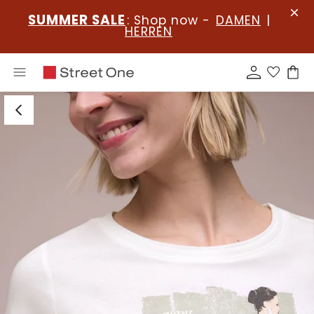
SUMMER SALE
: Shop now -
DAMEN
|
HERREN