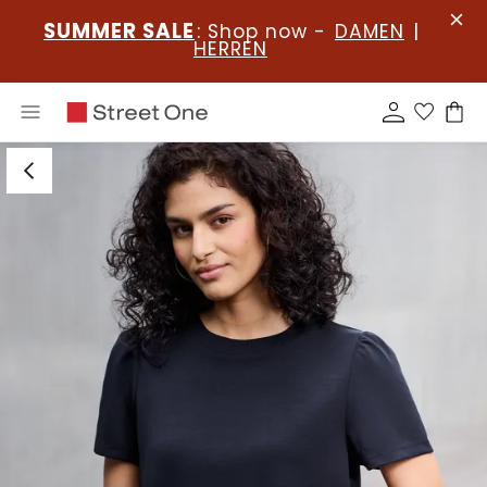
SUMMER SALE
: Shop now -
DAMEN
|
HERREN