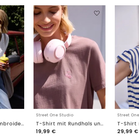
Street One Studio
Street On
Shirtbluse mit Embroidery-Front
T-Shirt mit Rundhals und Embroidery-Detail
19,99
€
29,99
€