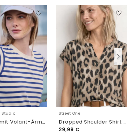
e Studio
Street One
T-Shirt mit Volant-Ärmeln und Print
Dropped Shoulder Shirt im Blusen-Look
29,99
€