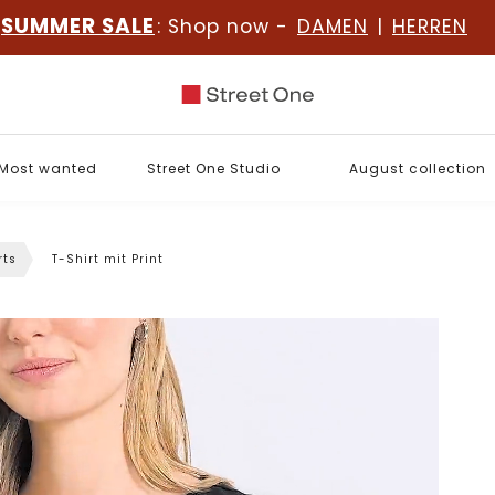
SUMMER SALE
: Shop now -
DAMEN
|
HERREN
Most wanted
Street One Studio
August collection
rts
T-Shirt mit Print