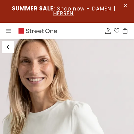
SUMMER SALE
: Shop now -
DAMEN
|
HERREN