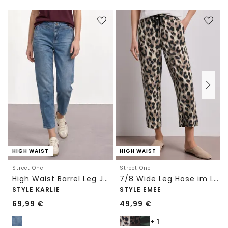
HIGH WAIST
HIGH WAIST
Street One
Street One
High Waist Barrel Leg Jeans im Loose Fit
7/8 Wide Leg Hose im Loose Fit mit Print
STYLE KARLIE
STYLE EMEE
69,99
€
49,99
€
+ 1