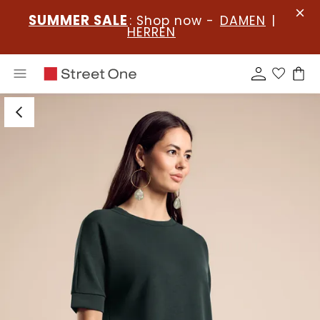
SUMMER SALE
: Shop now -
DAMEN
|
HERREN