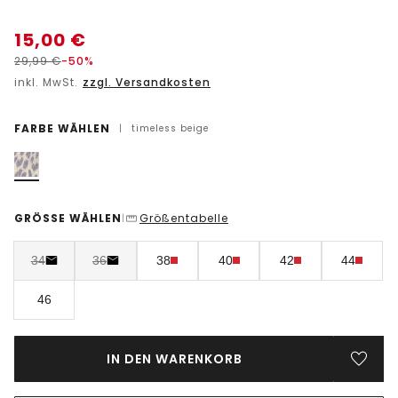
15,00
€
29,99
€
-50%
inkl. MwSt.
zzgl. Versandkosten
FARBE WÄHLEN
|
timeless beige
GRÖSSE WÄHLEN
Größentabelle
|
34
36
38
40
42
44
46
IN DEN WARENKORB