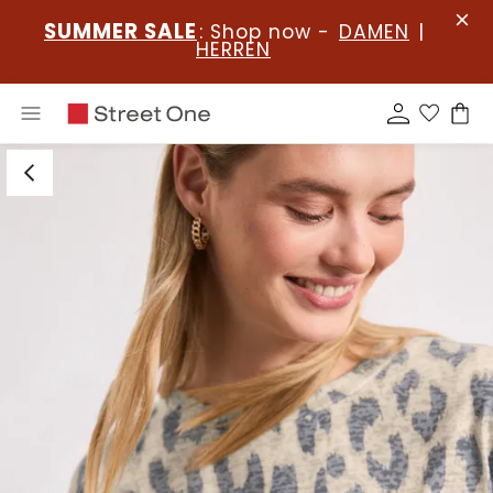
SUMMER SALE
: Shop now -
DAMEN
|
HERREN