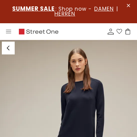
SUMMER SALE
: Shop now -
DAMEN
|
HERREN