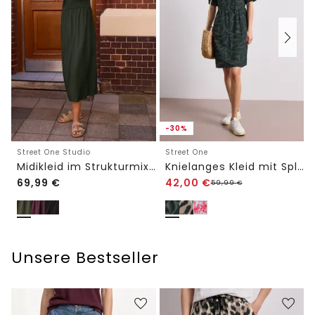
-30%
Street One Studio
Street One
Midikleid im Strukturmix mit Rundhals
Knielanges Kleid mit Split Neck und Print
69,99
€
42,00
€
59,99
€
Unsere Bestseller