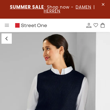
SUMMER SALE
: Shop now -
DAMEN
|
HERREN