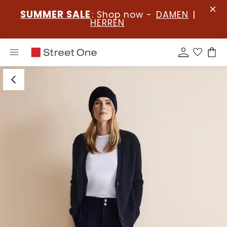
SUMMER SALE
: Shop now -
DAMEN
|
HERREN