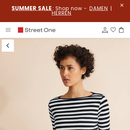
SUMMER SALE
: Shop now -
DAMEN
|
HERREN