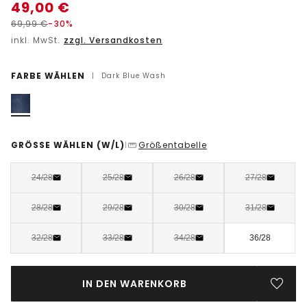
49,00
€
69,99
€
-30%
inkl. MwSt.
zzgl. Versandkosten
FARBE WÄHLEN
|
Dark Blue Wash
GRÖSSE WÄHLEN
(W/L)
Größentabelle
|
24/28
25/28
26/28
27/28
28/28
29/28
30/28
31/28
32/28
33/28
34/28
36/28
IN DEN WARENKORB