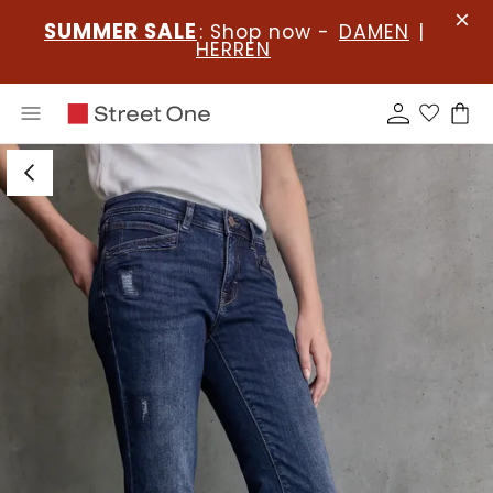
SUMMER SALE
: Shop now -
DAMEN
|
HERREN