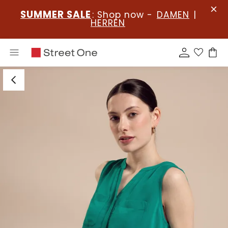
SUMMER SALE
: Shop now -
DAMEN
|
HERREN