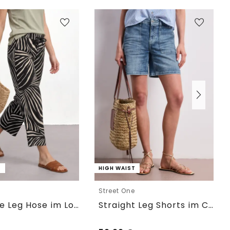
T
HIGH WAIST
e
Street One
7/8 Wide Leg Hose im Loose Fit
Straight Leg Shorts im Casual Fit