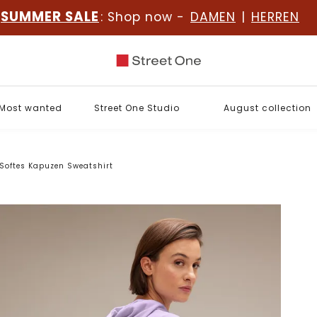
SUMMER SALE
: Shop now -
DAMEN
|
HERREN
Most wanted
Street One Studio
August collection
Softes Kapuzen Sweatshirt