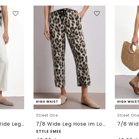
HIGH WAIST
HIGH WAIS
Street One
Street On
7/8 High Waist Wide Leg Jeans im Loose Fit
7/8 Wide Leg Hose im Loose Fit mit Print
STYLE EMEE