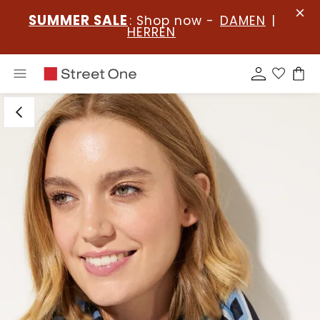
SUMMER SALE
: Shop now -
DAMEN
|
HERREN