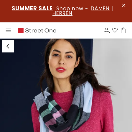
SUMMER SALE
: Shop now -
DAMEN
|
HERREN