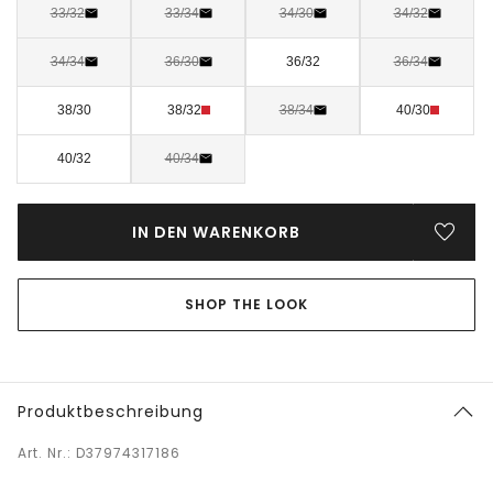
33/32
33/34
34/30
34/32
34/34
36/30
36/32
36/34
38/30
38/32
38/34
40/30
40/32
40/34
IN DEN WARENKORB
SHOP THE LOOK
Produktbeschreibung
Art. Nr.: D37974317186