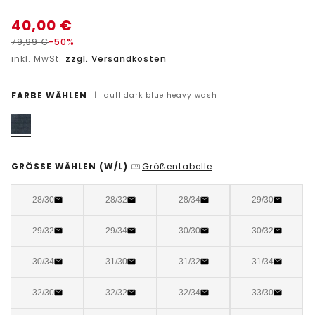
40,00
€
79,99
€
-50%
inkl. MwSt.
zzgl. Versandkosten
FARBE WÄHLEN
|
dull dark blue heavy wash
GRÖSSE WÄHLEN
(W/L)
Größentabelle
|
28/30
28/32
28/34
29/30
29/32
29/34
30/30
30/32
30/34
31/30
31/32
31/34
32/30
32/32
32/34
33/30