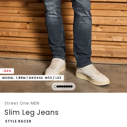
-50%
MODEL: 1,86M | GRÖSSE: W32 / L32
Street One MEN
Slim Leg Jeans
-
STYLE RACER