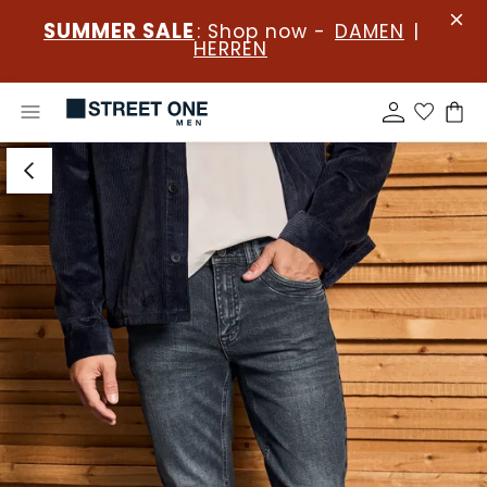
SUMMER SALE
: Shop now -
DAMEN
|
HERREN