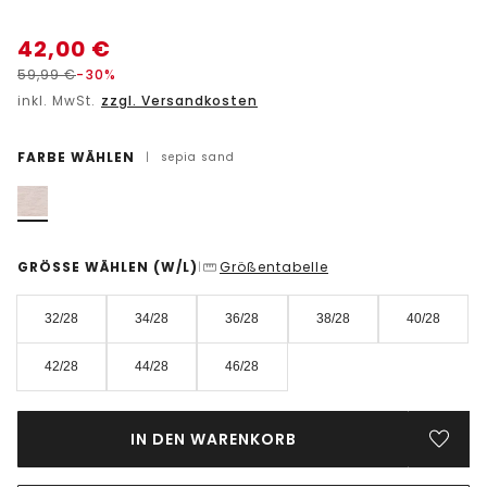
42,00
€
59,99
€
-30%
inkl. MwSt.
zzgl. Versandkosten
FARBE WÄHLEN
|
sepia sand
GRÖSSE WÄHLEN
(W/L)
Größentabelle
|
32/28
34/28
36/28
38/28
40/28
42/28
44/28
46/28
IN DEN WARENKORB