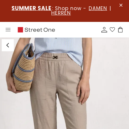
SUMMER SALE
: Shop now -
DAMEN
|
HERREN