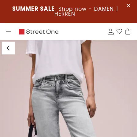
SUMMER SALE
: Shop now -
DAMEN
|
HERREN