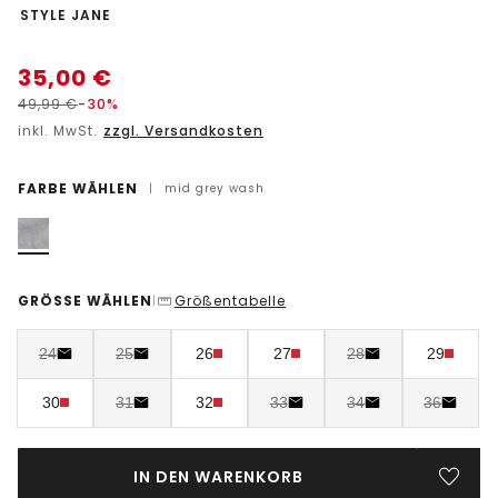
-
STYLE JANE
35,00
€
49,99
€
-30%
inkl. MwSt.
zzgl. Versandkosten
FARBE WÄHLEN
|
mid grey wash
GRÖSSE WÄHLEN
Größentabelle
|
24
25
26
27
28
29
30
31
32
33
34
36
IN DEN WARENKORB