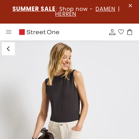
SUMMER SALE
: Shop now -
DAMEN
|
HERREN