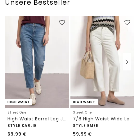
Unsere Bestseller
HIGH WAIST
HIGH WAIST
Street One
Street One
High Waist Barrel Leg Jeans im Loose Fit
7/8 High Waist Wide Leg Jeans im Loose Fit
STYLE KARLIE
STYLE EMEE
69,99
€
59,99
€