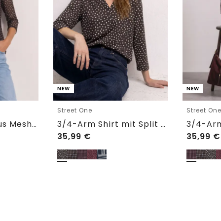
NEW
NEW
Street One
Street On
3/4-Arm Shirt aus Mesh mit Print
3/4-Arm Shirt mit Split Neck und Print
35,99
€
35,99
€