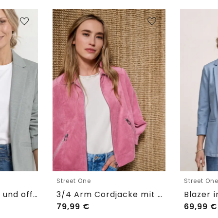
Street One
Street On
Blazer im langen und offenen Schnitt
3/4 Arm Cordjacke mit Hemdkragen
79,99
€
69,99
€