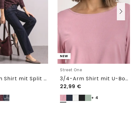
NEW
e
Street One
3/4-Arm Shirt mit Split Neck und Print
3/4-Arm Shirt mit U-Boot-Ausschnitt
22,99
€
+ 4