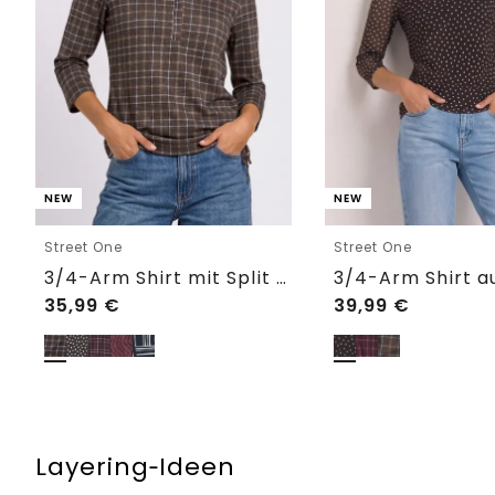
NEW
NEW
Street One
Street One
3/4-Arm Shirt mit Split Neck und Print
35,99
€
39,99
€
Layering‑Ideen