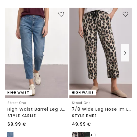
HIGH WAIST
HIGH WAIST
Street One
Street One
High Waist Barrel Leg Jeans im Loose Fit
7/8 Wide Leg Hose im Loose Fit mit Print
STYLE KARLIE
STYLE EMEE
69,99
€
49,99
€
+ 1