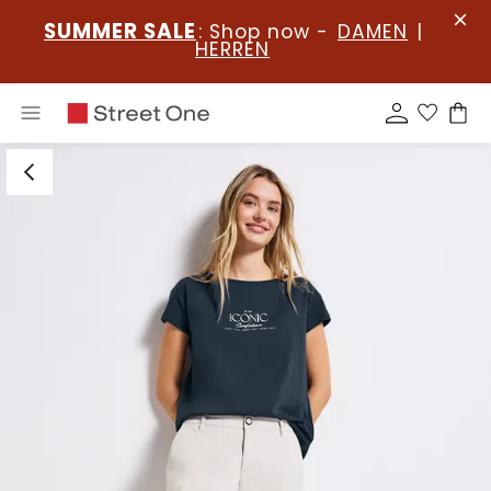
SUMMER SALE
: Shop now -
DAMEN
|
HERREN