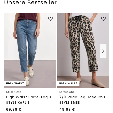
Unsere Bestseller
HIGH WAIST
HIGH WAIST
Street One
Street One
High Waist Barrel Leg Jeans im Loose Fit
7/8 Wide Leg Hose im Loose Fit mit Print
STYLE KARLIE
STYLE EMEE
69,99
€
49,99
€