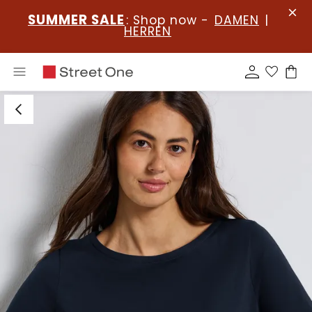
SUMMER SALE
: Shop now -
DAMEN
|
HERREN