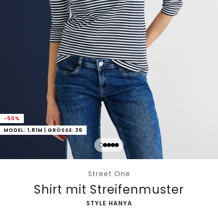
-50%
MODEL: 1,81M | GRÖSSE: 36
Street One
Shirt mit Streifenmuster
-
STYLE HANYA