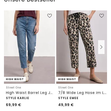
HIGH WAIST
HIGH WAIST
Street One
Street One
High Waist Barrel Leg Jeans im Loose Fit
7/8 Wide Leg Hose im Loose Fit mit Print
STYLE KARLIE
STYLE EMEE
69,99
€
49,99
€