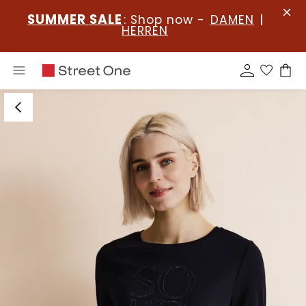
SUMMER SALE
: Shop now -
DAMEN
|
HERREN