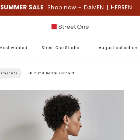
SUMMER SALE
: Shop now -
DAMEN
|
HERREN
Most wanted
Street One Studio
August collection
rmshirts
Shirt mit Herzausschnitt