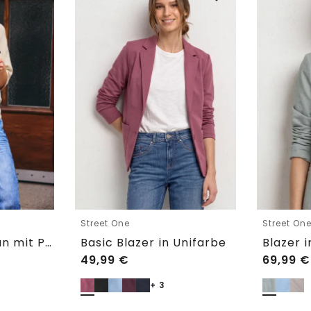
Street One
Street On
Kurzarm Cardigan mit Polokragen
Basic Blazer in Unifarbe
49,99
€
69,99
€
+ 3