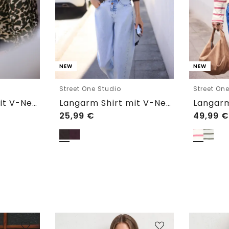
NEW
NEW
Street One Studio
Street On
Langarm Shirt mit V-Neck und Spitze
Langarm Shirt mit V-Neck und Spitze
25,99
€
49,99
€