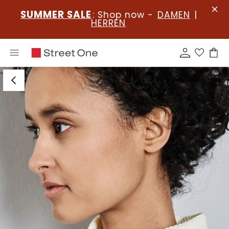
SUMMER SALE
: Shop now -
DAMEN
|
HERREN